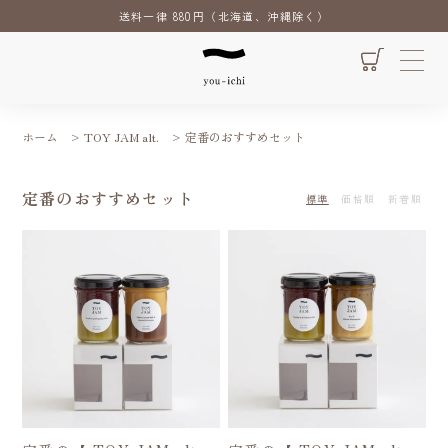
送料一律 880円（北海道、沖縄除く）
ホーム
>
TOY JAM alt.
>
定番のおすすめセット
定番のおすすめセット
標準
価格順
新着順