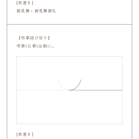
[表書き]
御見舞・御見舞御礼
【弔事結び切り】
弔事(仏事)全般に。
[表書き]