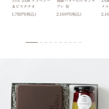
TOY JAM ラズベリー
発酵バターのレモンサ
JA
＆ピスタチオ
ブレ 缶
メル
1,782円(税込)
2,160円(税込)
2,1