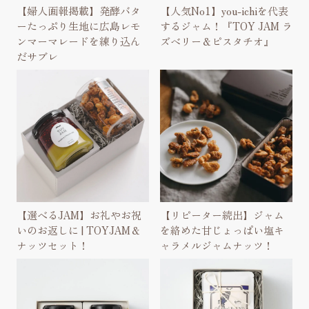
【婦人画報掲載】発酵バタ
【人気No1】you-ichiを代表
ーたっぷり生地に広島レモ
するジャム！『TOY JAM ラ
ンマーマレードを練り込ん
ズベリー＆ピスタチオ』
だサブレ
【選べるJAM】お礼やお祝
【リピーター続出】ジャム
いのお返しに | TOYJAM＆
を絡めた甘じょっぱい塩キ
ナッツセット！
ャラメルジャムナッツ！