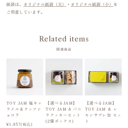
紙袋は、
オリジナル紙袋（大）
・
オリジナル紙袋（小）
を
ご用意しています。
Related items
関連商品
TOY JAM 塩キャ
【選べるJAM】
【選べるJAM】
ラメル＆ナッツシ
TOY JAM & バニ
TOY JAM ＆ レ
ョコラ
ラクッキーセット
モンサブレ缶 セッ
(2個ボックス)
ト
¥1,857(税込)