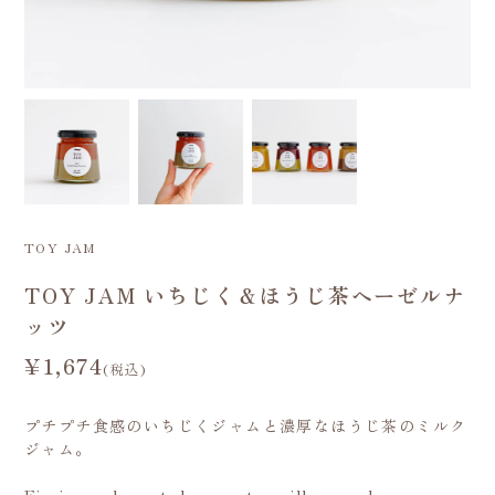
TOY JAM
TOY JAM いちじく＆ほうじ茶ヘーゼルナ
ッツ
¥1,674
(税込)
プチプチ食感のいちじくジャムと濃厚なほうじ茶のミルク
ジャム。
Fig jam and roasted green tea milk spread