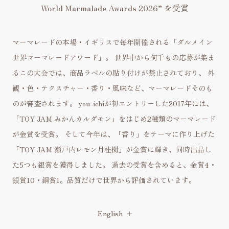
World Marmalade Awards 2026” を受賞
マーマレードの本場・イギリスで毎年開催される「ダルメイン
世界マーマレードアワード」。
世界中から何千もの応募が集ま
るこの大会では、商品ラベルの貼り付けが禁止されており、
外
観・色・テクスチャー・香り・風味など、マーマレードそのも
のが審査されます。
you-ichiが初エントリーした2017年には、
「TOY JAM みかんカルダモン」をはじめ2種類のマーマレード
が金賞を受賞。
そして今年は、「香り」をテーマに作り上げた
「TOY JAM 瀬戸内レモン月桂樹」が金賞に輝き、同時出品し
た5つも銀賞を獲得しました。
過去の受賞を含めると、金賞4・
銀賞10・銅賞1。品質だけで世界から評価されています。
English