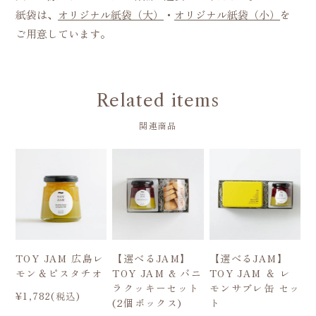
紙袋は、
オリジナル紙袋（大）
・
オリジナル紙袋（小）
を
ご用意しています。
Related items
関連商品
TOY JAM 広島レ
【選べるJAM】
【選べるJAM】
モン＆ピスタチオ
TOY JAM & バニ
TOY JAM ＆ レ
ラクッキーセット
モンサブレ缶 セッ
¥1,782(税込)
(2個ボックス)
ト