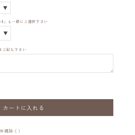
紙￥54」も一緒にご選択下さい
様はご記入下さい
カートに入れる
、沖縄除く）