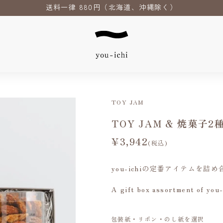
送料一律 880円（北海道、沖縄除く）
TOY JAM
TOY JAM & 焼菓子
¥3,942
(税込)
you-ichiの定番アイテムを
A gift box assortment of you-
包装紙・リボン・のし紙を選択