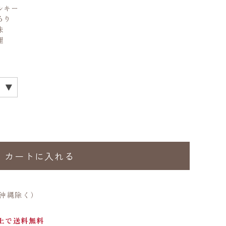
ルキー
ろり
味
理
カートに入れる
、沖縄除く）
以上で送料無料